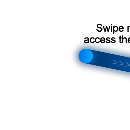
Войдите, чтобы ответить
Алексей Иванов
15.03.2025 в 11:47
Отличный материал! Всё структурировано,
легко читается и запоминается. Рекомендую 
прочтению всем, кто интересуется системами
вентиляции.
Войдите, чтобы ответить
Елена Иванова
19.03.2025 в 16:08
Отличная статья! Всё ясно и понятно
изложено, особенно понравилась