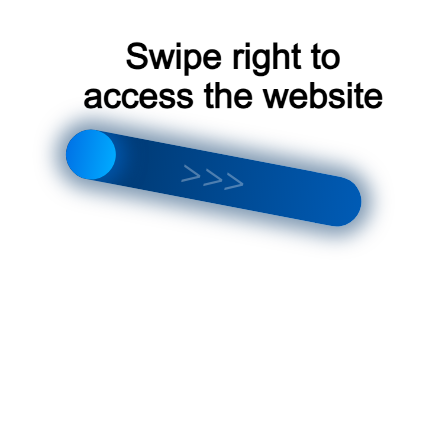
воним —
Заказать звонок
 в Whatsapp
stema-vent.ru
пания по
одаже
зеров в
оскве
Гарантия